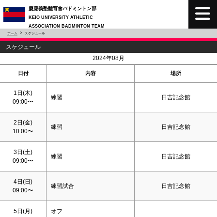
慶應義塾體育會バドミントン部
KEIO UNIVERSITY ATHLETIC
ASSOCIATION BADMINTON TEAM
ホーム
スケジュール
スケジュール
<
>
2024年08月
日付
内容
場所
1日(木)
練習
日吉記念館
09:00〜
2日(金)
練習
日吉記念館
10:00〜
3日(
土
)
練習
日吉記念館
09:00〜
4日(
日
)
練習試合
日吉記念館
09:00〜
5日(月)
オフ