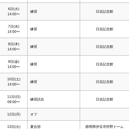
6日(火)
練習
日吉記念館
14:00〜
7日(水)
練習
日吉記念館
14:00〜
8日(木)
練習
日吉記念館
14:00〜
9日(金)
練習
日吉記念館
14:00〜
10日(
土
)
練習
日吉記念館
14:00〜
11日(
日
)
練習試合
日吉記念館
09:00〜
12日(月)
オフ
13日(火)
夏合宿
静岡県伊豆市狩野ドーム