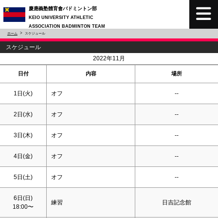
慶應義塾體育會バドミントン部
KEIO UNIVERSITY ATHLETIC
ASSOCIATION BADMINTON TEAM
ホーム
スケジュール
スケジュール
<
>
2022年11月
日付
内容
場所
1日(火)
オフ
--
2日(水)
オフ
--
3日(木)
オフ
--
4日(金)
オフ
--
5日(
土
)
オフ
--
6日(
日
)
練習
日吉記念館
18:00〜