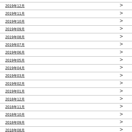
>
2019年12月
>
2019年11月
>
2019年10月
>
2019年09月
>
2019年08月
>
2019年07月
>
2019年06月
>
2019年05月
>
2019年04月
>
2019年03月
>
2019年02月
>
2019年01月
>
2018年12月
>
2018年11月
>
2018年10月
>
2018年09月
>
2018年08月