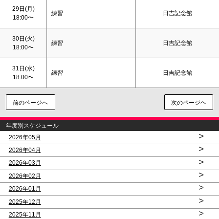
29日(月)
練習
日吉記念館
18:00〜
30日(火)
練習
日吉記念館
18:00〜
31日(水)
練習
日吉記念館
18:00〜
前のページへ
次のページヘ
年度別スケジュール
>
2026年05月
>
2026年04月
>
2026年03月
>
2026年02月
>
2026年01月
>
2025年12月
>
2025年11月