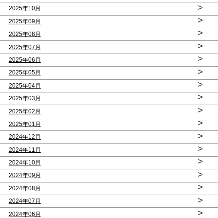
>
2025年10月
>
2025年09月
>
2025年08月
>
2025年07月
>
2025年06月
>
2025年05月
>
2025年04月
>
2025年03月
>
2025年02月
>
2025年01月
>
2024年12月
>
2024年11月
>
2024年10月
>
2024年09月
>
2024年08月
>
2024年07月
>
2024年06月