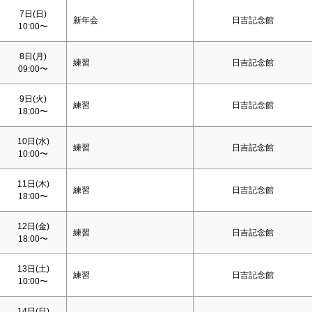
7日(
日
)
新年会
日吉記念館
10:00〜
8日(月)
練習
日吉記念館
09:00〜
9日(火)
練習
日吉記念館
18:00〜
10日(水)
練習
日吉記念館
10:00〜
11日(木)
練習
日吉記念館
18:00〜
12日(金)
練習
日吉記念館
18:00〜
13日(
土
)
練習
日吉記念館
10:00〜
14日(
日
)