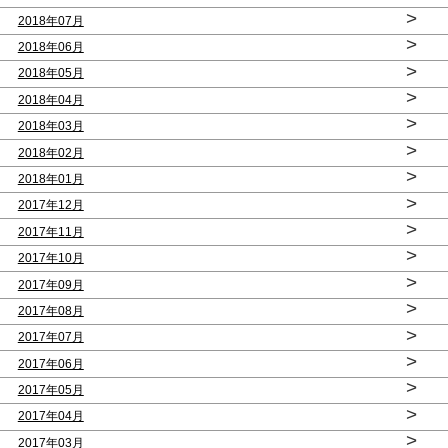
>
2018年07月
>
2018年06月
>
2018年05月
>
2018年04月
>
2018年03月
>
2018年02月
>
2018年01月
>
2017年12月
>
2017年11月
>
2017年10月
>
2017年09月
>
2017年08月
>
2017年07月
>
2017年06月
>
2017年05月
>
2017年04月
>
2017年03月