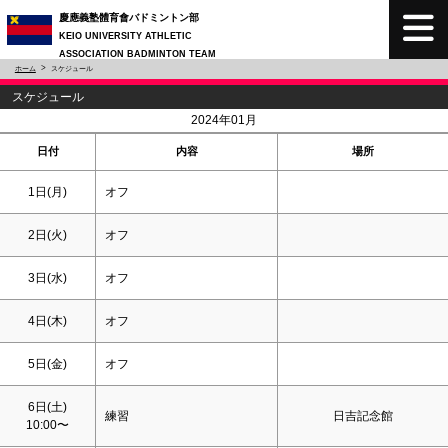
慶應義塾體育會バドミントン部
KEIO UNIVERSITY ATHLETIC
ASSOCIATION BADMINTON TEAM
ホーム
スケジュール
スケジュール
<
>
2024年01月
日付
内容
場所
1日(月)
オフ
2日(火)
オフ
3日(水)
オフ
4日(木)
オフ
5日(金)
オフ
6日(
土
)
練習
日吉記念館
10:00〜