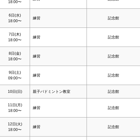
18:00〜
6日(水)
練習
記念館
18:00〜
7日(木)
練習
記念館
18:00〜
8日(金)
練習
記念館
18:00〜
9日(
土
)
練習
記念館
09:00〜
10日(
日
)
親子バドミントン教室
記念館
11日(月)
練習
記念館
18:00〜
12日(火)
練習
記念館
18:00〜