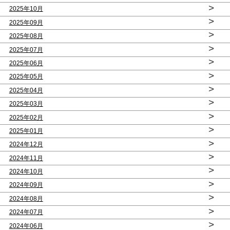
>
2025年10月
>
2025年09月
>
2025年08月
>
2025年07月
>
2025年06月
>
2025年05月
>
2025年04月
>
2025年03月
>
2025年02月
>
2025年01月
>
2024年12月
>
2024年11月
>
2024年10月
>
2024年09月
>
2024年08月
>
2024年07月
>
2024年06月