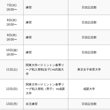
7日(火)
練習
日吉記念館
18:00〜
8日(水)
練習
日吉記念館
18:00〜
9日(木)
練習
日吉記念館
18:00〜
10日(金)
練習
日吉記念館
18:00〜
関東大学バドミントン春季リ
11日(
土
)
ーグ戦入替戦(女子) vs武蔵大
東京女子体育大学
学
関東大学バドミントン春季リ
12日(
日
)
ーグ戦入替戦（男子） vs成蹊
成蹊大学
大学
13日(月)
自主練習
日吉記念館