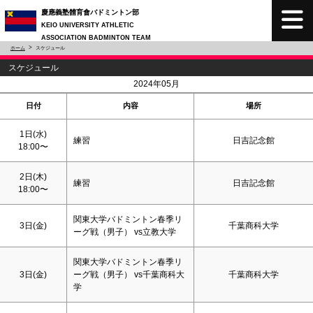
慶應義塾體育會バドミントン部
KEIO UNIVERSITY ATHLETIC
ASSOCIATION BADMINTON TEAM
ホーム
スケジュール
スケジュール
<
>
2024年05月
日付
内容
場所
1日(水)
練習
日吉記念館
18:00〜
2日(木)
練習
日吉記念館
18:00〜
関東大学バドミントン春季リ
3日(金)
千葉商科大学
ーグ戦（男子） vs立教大学
関東大学バドミントン春季リ
3日(金)
ーグ戦（男子） vs千葉商科大
千葉商科大学
学