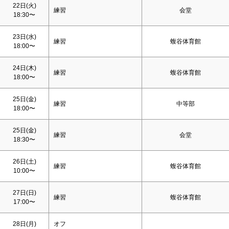
22日(火)
練習
会堂
18:30〜
23日(水)
練習
蝮谷体育館
18:00〜
24日(木)
練習
蝮谷体育館
18:00〜
25日(金)
練習
中等部
18:00〜
25日(金)
練習
会堂
18:30〜
26日(
土
)
練習
蝮谷体育館
10:00〜
27日(
日
)
練習
蝮谷体育館
17:00〜
28日(月)
オフ