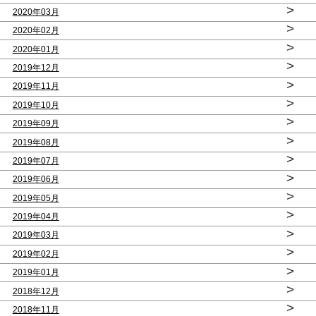
>
2020年03月
>
2020年02月
>
2020年01月
>
2019年12月
>
2019年11月
>
2019年10月
>
2019年09月
>
2019年08月
>
2019年07月
>
2019年06月
>
2019年05月
>
2019年04月
>
2019年03月
>
2019年02月
>
2019年01月
>
2018年12月
>
2018年11月