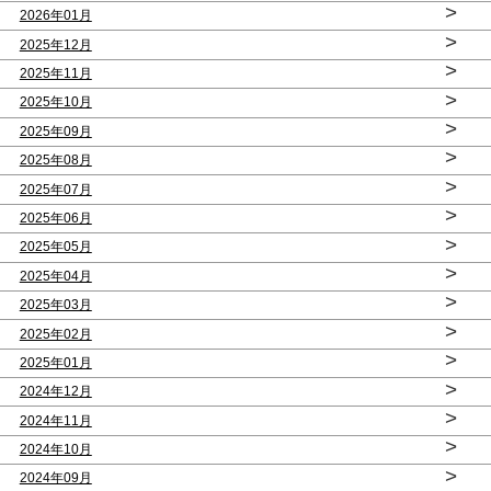
>
2026年01月
>
2025年12月
>
2025年11月
>
2025年10月
>
2025年09月
>
2025年08月
>
2025年07月
>
2025年06月
>
2025年05月
>
2025年04月
>
2025年03月
>
2025年02月
>
2025年01月
>
2024年12月
>
2024年11月
>
2024年10月
>
2024年09月