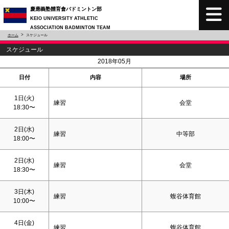
慶應義塾體育會バドミントン部
KEIO UNIVERSITY ATHLETIC
ASSOCIATION BADMINTON TEAM
ホーム
スケジュール
スケジュール
<
>
2018年05月
日付
内容
場所
1日(火)
練習
会堂
18:30〜
2日(水)
練習
中等部
18:00〜
2日(水)
練習
会堂
18:30〜
3日(木)
練習
蝮谷体育館
10:00〜
4日(金)
練習
蝮谷体育館