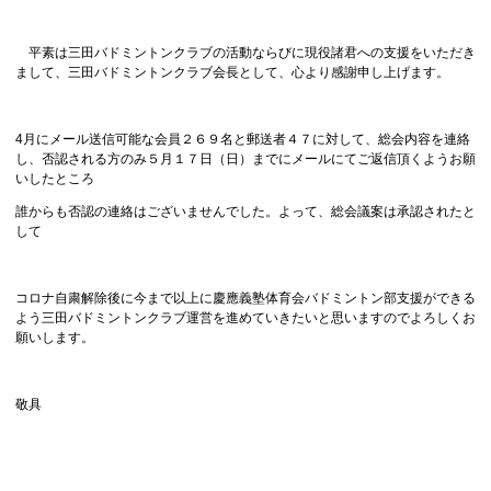
平素は三田バドミントンクラブの活動ならびに現役諸君への支援をいただき
まして、三田バドミントンクラブ会長として、心より感謝申し上げます。
4月にメール送信可能な会員２６９名と郵送者４７に対して、総会内容を連絡
し、否認される方のみ５月１７日（日）までにメールにてご返信頂くようお願
いしたところ
誰からも否認の連絡はございませんでした。よって、総会議案は承認されたと
して
コロナ自粛解除後に今まで以上に慶應義塾体育会バドミントン部支援ができる
よう三田バドミントンクラブ運営を進めていきたいと思いますのでよろしくお
願いします。
敬具