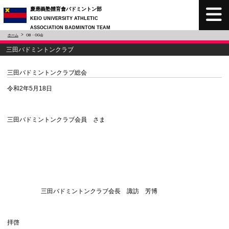
慶應義塾體育會バドミントン部
KEIO UNIVERSITY ATHLETIC
ASSOCIATION BADMINTON TEAM
ホーム
OB・OG会
三田バドミントンクラブ
三田バドミントンクラブ総会
令和2年5月18日
三田バドミントンクラブ会員 さま
三田バドミントンクラブ会長 諏訪 芳博
拝啓