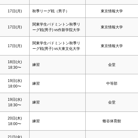
17日(月)
秋季リーグ戦（男子）
東京情報大学
関東学生バドミントン秋季リ
17日(月)
東京情報大学
ーグ戦(男子) vs作新学院大学
関東学生バドミントン秋季リ
17日(月)
東京情報大学
ーグ戦(男子) vs大東文化大学
18日(火)
練習
会堂
18:30〜
19日(水)
練習
中等部
18:00〜
19日(水)
練習
会堂
18:30〜
20日(木)
練習
蝮谷体育館
18:00〜
21日(金)