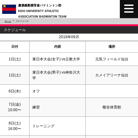
慶應義塾體育會バドミントン部
KEIO UNIVERSITY ATHLETIC
ASSOCIATION BADMINTON TEAM
ホーム
スケジュール
スケジュール
<
>
2018年09月
日付
内容
場所
1日(
土
)
東日本大会(女子) vs立教大学
元気フィールド仙台
東日本大会(男子) vs神奈川大
1日(
土
)
カメイアリーナ仙台
学
6日(木)
オフ
7日(金)
練習
蝮谷体育館
10:00〜
8日(
土
)
トレーニング
16:00〜