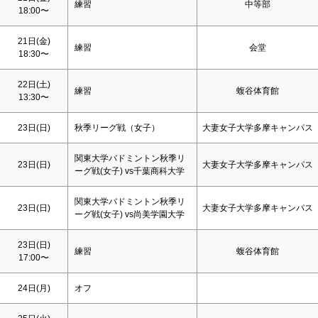
練習
中等部
18:00〜
21日(金)
練習
会堂
18:30〜
22日(
土
)
練習
蝮谷体育館
13:30〜
23日(
日
)
秋季リーグ戦（女子）
大妻女子大学多摩キャンパス
関東大学バドミントン秋季リ
23日(
日
)
大妻女子大学多摩キャンパス
ーグ戦(女子) vs千葉商科大学
関東大学バドミントン秋季リ
23日(
日
)
大妻女子大学多摩キャンパス
ーグ戦(女子) vs尚美学園大学
23日(
日
)
練習
蝮谷体育館
17:00〜
24日(月)
オフ