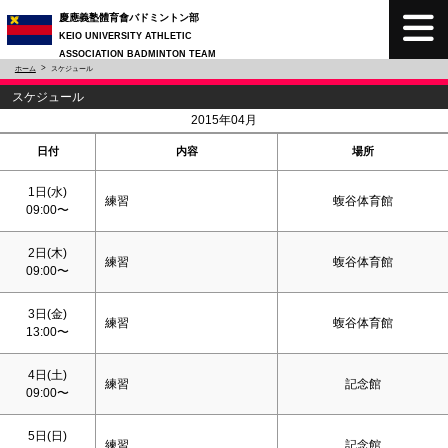
慶應義塾體育會バドミントン部
KEIO UNIVERSITY ATHLETIC
ASSOCIATION BADMINTON TEAM
ホーム
スケジュール
スケジュール
<
>
2015年04月
日付
内容
場所
1日(水)
練習
蝮谷体育館
09:00〜
2日(木)
練習
蝮谷体育館
09:00〜
3日(金)
練習
蝮谷体育館
13:00〜
4日(
土
)
練習
記念館
09:00〜
5日(
日
)
練習
記念館