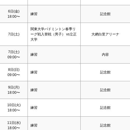
6日(金)
練習
記念館
18:00〜
関東大学バドミントン春季リ
7日(
土
)
ーグ戦入替戦（男子） vs立正
大網白里アリーナ
大学
7日(
土
)
練習
内容
09:00〜
8日(
日
)
練習
記念館
09:00〜
9日(月)
練習
記念館
18:00〜
10日(火)
練習
記念館
18:00〜
11日(水)
練習
記念館
18:00〜