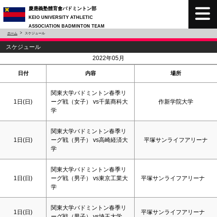
慶應義塾體育會バドミントン部
KEIO UNIVERSITY ATHLETIC
ASSOCIATION BADMINTON TEAM
ホーム
スケジュール
スケジュール
<
>
2022年05月
日付
内容
場所
関東大学バドミントン春季リ
1日(
日
)
ーグ戦（女子） vs千葉商科大
作新学院大学
学
関東大学バドミントン春季リ
1日(
日
)
ーグ戦（男子） vs高崎経済大
平塚サンライフアリーナ
学
関東大学バドミントン春季リ
1日(
日
)
ーグ戦（男子） vs東京工業大
平塚サンライフアリーナ
学
関東大学バドミントン春季リ
1日(
日
)
平塚サンライフアリーナ
ーグ戦（男子） vs埼玉大学