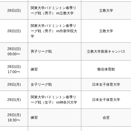
関東大学バドミントン春季リ
28日(
日
)
立教大学
ーグ戦（男子） vs立教大学
関東大学バドミントン春季リ
28日(
日
)
ーグ戦（男子） vs作新学院大
立教大学
学
28日(
日
)
男子リーグ戦
立教大学新座キャンパス
09:00〜
28日(
日
)
練習
蝮谷体育館
17:00〜
29日(月)
女子リーグ戦
日本女子体育大学
関東大学バドミントン春季リ
29日(月)
日本女子体育大学
ーグ戦（女子） vs神奈川大学
29日(月)
練習
会堂
18:30〜