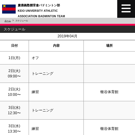
慶應義塾體育會バドミントン部
KEIO UNIVERSITY ATHLETIC
ASSOCIATION BADMINTON TEAM
ホーム
スケジュール
スケジュール
<
>
2019年04月
日付
内容
場所
1日(月)
オフ
2日(火)
トレーニング
09:00〜
2日(火)
練習
蝮谷体育館
10:00〜
3日(水)
トレーニング
12:30〜
3日(水)
練習
蝮谷体育館
13:30〜