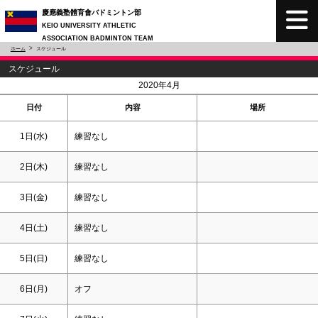
慶應義塾體育會バドミントン部
KEIO UNIVERSITY ATHLETIC
ASSOCIATION BADMINTON TEAM
ホーム
スケジュール
スケジュール
<
>
2020年4月
日付
内容
場所
1日(水)
練習なし
2日(木)
練習なし
3日(金)
練習なし
4日(
土
)
練習なし
5日(
日
)
練習なし
6日(月)
オフ