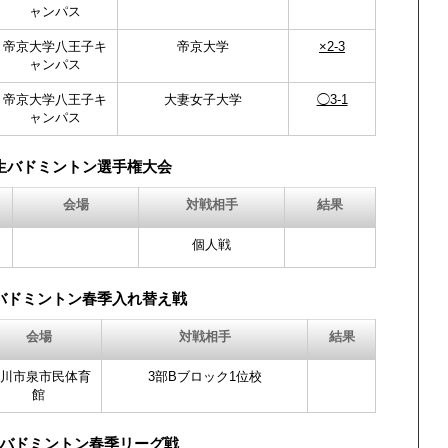
ャンパス
帝京大学八王子キ
帝京大学
×2-3
ャンパス
帝京大学八王子キ
大妻女子大学
◯3-1
ャンパス
生バドミントン選手権大会
会場
対戦相手
結果
個人戦
バドミントン春季入れ替え戦
会場
対戦相手
結果
川市泉市民体育
3部Bブロック1位校
館
バドミントン春季リーグ戦