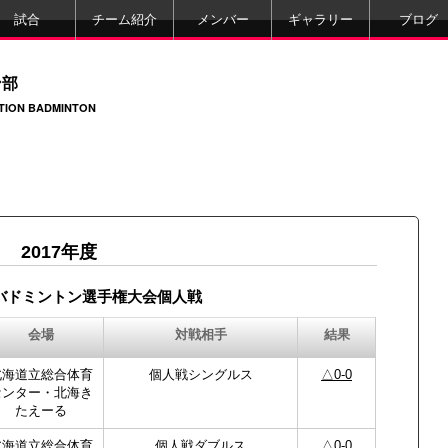
試合
チーム紹介
メンバー
ギャラリー
ブログ
ン部
ATION BADMINTON
2017年度
バドミントン選手権大会個人戦
会場
対戦相手
結果
北海道立総合体育
個人戦シングルス
△0-0
センター・北海き
たえーる
北海道立総合体育
個人戦ダブルス
△0-0