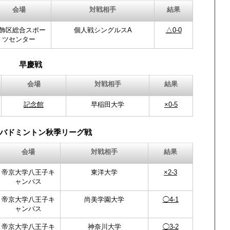
会場
対戦相手
結果
飾区総合スポー
個人戦シングルスA
△0-0
ツセンター
早慶戦
会場
対戦相手
結果
記念館
早稲田大学
×0-5
バドミントン秋季リーグ戦
会場
対戦相手
結果
帝京大学八王子キ
東洋大学
×2-3
ャンパス
帝京大学八王子キ
尚美学園大学
◯4-1
ャンパス
帝京大学八王子キ
神奈川大学
◯3-2