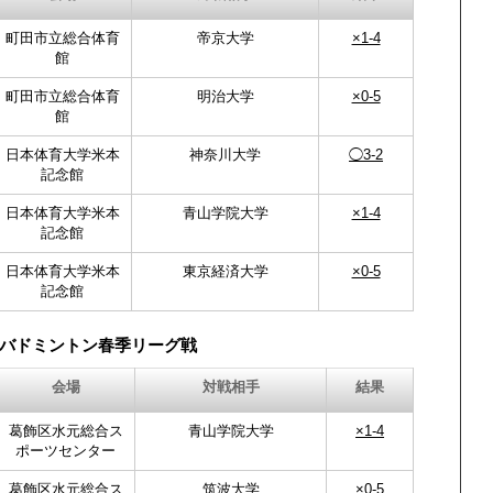
町田市立総合体育
帝京大学
×1-4
館
町田市立総合体育
明治大学
×0-5
館
日本体育大学米本
神奈川大学
◯3-2
記念館
日本体育大学米本
青山学院大学
×1-4
記念館
日本体育大学米本
東京経済大学
×0-5
記念館
バドミントン春季リーグ戦
会場
対戦相手
結果
葛飾区水元総合ス
青山学院大学
×1-4
ポーツセンター
葛飾区水元総合ス
筑波大学
×0-5