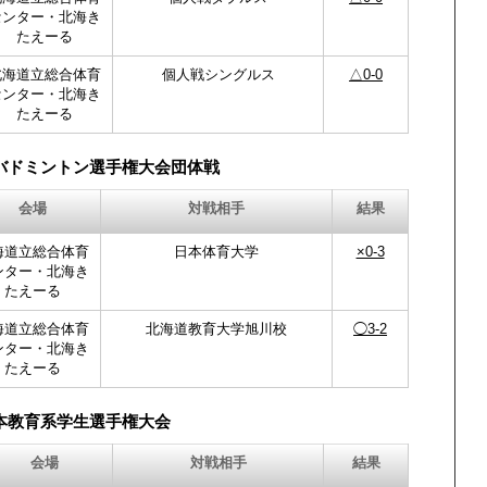
センター・北海き
たえーる
北海道立総合体育
個人戦シングルス
△0-0
センター・北海き
たえーる
バドミントン選手権大会団体戦
会場
対戦相手
結果
海道立総合体育
日本体育大学
×0-3
ンター・北海き
たえーる
海道立総合体育
北海道教育大学旭川校
◯3-2
ンター・北海き
たえーる
本教育系学生選手権大会
会場
対戦相手
結果