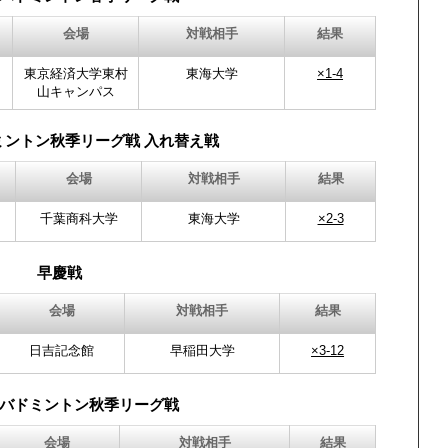
会場
対戦相手
結果
東京経済大学東村
東海大学
×1-4
山キャンパス
ミントン秋季リーグ戦 入れ替え戦
会場
対戦相手
結果
千葉商科大学
東海大学
×2-3
早慶戦
会場
対戦相手
結果
日吉記念館
早稲田大学
×3-12
バドミントン秋季リーグ戦
会場
対戦相手
結果