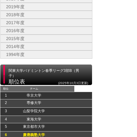
2019年度
2018年度
2017年度
2016年度
2015年度
2014年度
1994年度
関東大学バドミントン春季リーグ3部B（男
子）
順位表
(2025年10月3日更新)
順位
チーム
1
帝京大学
2
専修大学
3
山梨学院大学
4
東海大学
5
東京都市大学
6
慶應義塾大学