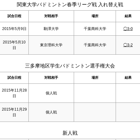
関東大学バドミントン春季リーグ戦 入れ替え戦
試合日程
対戦相手
場所
結果
2015年5月9日
駒澤大学
千葉商科大学
◯3-0
2015年5月10
東京理科大学
千葉商科大学
◯3-2
日
三多摩地区学生バドミントン選手権大会
試合日程
対戦相手
場所
結果
2015年11月28
個人戦
日
2015年11月29
個人戦
日
新人戦