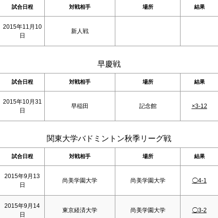
試合日程
対戦相手
場所
結果
2015年11月10
新人戦
日
早慶戦
試合日程
対戦相手
場所
結果
2015年10月31
早稲田
記念館
×3-12
日
関東大学バドミントン秋季リーグ戦
試合日程
対戦相手
場所
結果
2015年9月13
尚美学園大学
尚美学園大学
◯4-1
日
2015年9月14
東京経済大学
尚美学園大学
◯3-2
日