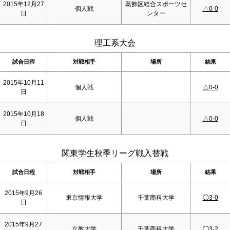
2015年12月27
葛飾区総合スポーツセ
個人戦
△0-0
日
ンター
理工系大会
試合日程
対戦相手
場所
結果
2015年10月11
個人戦
△0-0
日
2015年10月18
個人戦
△0-0
日
関東学生秋季リーグ戦入替戦
試合日程
対戦相手
場所
結果
2015年9月26
東京情報大学
千葉商科大学
◯3-0
日
2015年9月27
立教大学
千葉商科大学
◯3-2