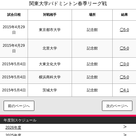
関東大学バドミントン春季リーグ戦
試合日程
対戦相手
場所
結果
2015年4月29
東京都市大学
記念館
◯5-0
日
2015年4月29
北里大学
記念館
◯5-0
日
2015年5月4日
大東文化大学
記念館
◯3-0
2015年5月4日
横浜商科大学
記念館
◯5-0
2015年5月4日
茨城大学
記念館
◯4-1
前のページへ
次のページヘ
年度別スケジュール
>
2026年度
>
2025年度