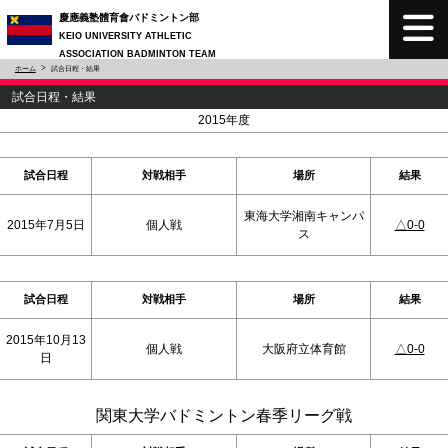
慶應義塾體育會バドミントン部
KEIO UNIVERSITY ATHLETIC
ASSOCIATION BADMINTON TEAM
ホーム
試合日程・結果
試合日程・結果
<
>
2015年度
試合日程
対戦相手
場所
結果
東海大学湘南キャンパ
2015年7月5日
個人戦
△0-0
ス
試合日程
対戦相手
場所
結果
2015年10月13
個人戦
大阪府立体育館
△0-0
日
関東大学バドミントン春季リーグ戦