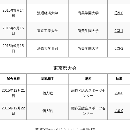
2015年9月14
流通経済大学
尚美学園大学
◯5-0
日
2015年9月15
東京工業大学
尚美学園大学
◯3-1
日
2015年9月15
法政大学Ⅱ部
尚美学園大学
◯3-2
日
東京都大会
試合日程
対戦相手
場所
結果
2015年12月21
葛飾区総合スポーツセ
個人戦
△0-0
日
ンター
2015年12月22
葛飾区総合スポーツセ
個人戦
△0-0
日
ンター