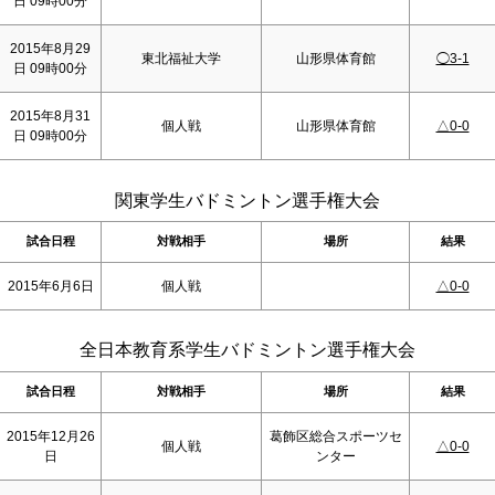
日 09時00分
2015年8月29
東北福祉大学
山形県体育館
◯3-1
日 09時00分
2015年8月31
個人戦
山形県体育館
△0-0
日 09時00分
関東学生バドミントン選手権大会
試合日程
対戦相手
場所
結果
2015年6月6日
個人戦
△0-0
全日本教育系学生バドミントン選手権大会
試合日程
対戦相手
場所
結果
2015年12月26
葛飾区総合スポーツセ
個人戦
△0-0
日
ンター