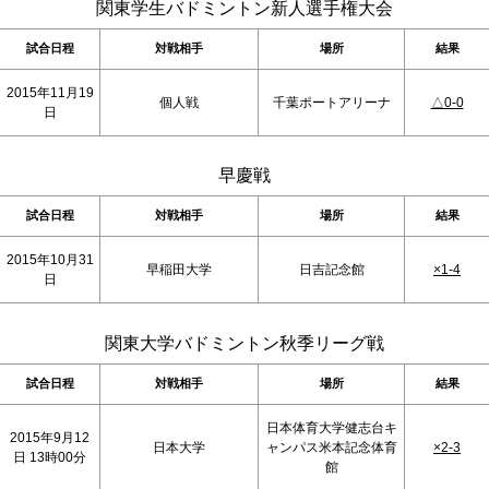
関東学生バドミントン新人選手権大会
試合日程
対戦相手
場所
結果
2015年11月19
個人戦
千葉ポートアリーナ
△0-0
日
早慶戦
試合日程
対戦相手
場所
結果
2015年10月31
早稲田大学
日吉記念館
×1-4
日
関東大学バドミントン秋季リーグ戦
試合日程
対戦相手
場所
結果
日本体育大学健志台キ
2015年9月12
日本大学
ャンパス米本記念体育
×2-3
日 13時00分
館