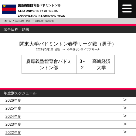
慶應義塾體育會バドミントン部
KEIO UNIVERSITY ATHLETIC
ASSOCIATION BADMINTON TEAM
ホーム
試合日程・結果
試合日程・結果詳細
試合日程・結果
関東大学バドミントン春季リーグ戦（男子）
2022年5月1日（日） 〜 ＠平塚サンライフアリーナ
慶應義塾體育會バドミ
3 -
高崎経済
ントン部
2
大学
年度別スケジュール
>
2026年度
>
2025年度
>
2024年度
>
2023年度
>
2022年度