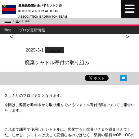
慶應義塾體育會バドミントン部
KEIO UNIVERSITY ATHLETIC
ASSOCIATION BADMINTON TEAM
ホーム
Blog
詳細
Blog ブログ更新情報
<
>
2025-3-1
リリース
廃棄シャトル寄付の取り組み
久しぶりのブログ更新となります。
今回は、弊部が昨年末から取り組んでいるシャトル寄付活動についてご報告い
たします。
これまで練習で使用したシャトルは、劣化すると廃棄せざるを得ませんでし
た。しかし、シャトルは決して安価なものではなく、部員の部費やOB・OGの