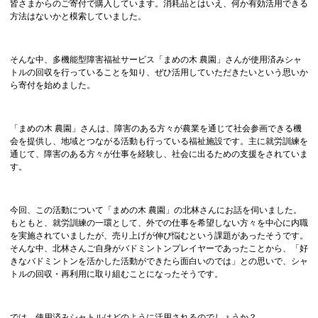
皆さまからのご寄付で購入しています。消耗品とはいえ、何か有効活用できる
方法はないかと模索していました。
そんな中、多機能型障害福祉サービス「まめの木 農園」さんが使用済みシャ
トルの回収を行っていることを知り、ぜひ活用していただきたいという思いか
ら寄付を始めました。
「まめの木 農園」さんは、障害のある方々が農業を通じて社会参画できる機
会を提供し、地域とつながる活動も行っている福祉施設です。主に就労訓練を
通じて、障害のある方々が仕事を経験し、社会に出るための支援をされていま
す。
今回、この活動について「まめの木 農園」の北林さんにお話を伺いました。
もともと、就労訓練の一環として、外での仕事を希望しない方々を中心に内職
を実施されていましたが、売り上げが伸び悩むという課題があったそうです。
そんな中、北林さんご自身がバドミントンプレイヤーであったことから、「好
きなバドミントンを活かした活動ができたら面白いのでは」との思いで、シャ
トルの回収・再利用に取り組むことになったそうです。
では、使用済みシャトルはどのように活用されるのでしょうか？